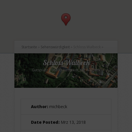
Startseite
»
Sehenswürdigkeit
»
Schloss Walbeck
»
Schloss Walbeck
Gutsplatz 1 06333 Hettstedt, OT Walbeck
Author:
michbeck
Date Posted:
Mrz 13, 2018