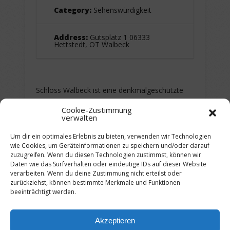
Category:
Sehenswürdigkeit
Address:
Gutsplatz 1 06333
Hettstedt, OT Walbeck
Schloss Walbeck ist eine denkmalgeschützte
Schlossanlage in Walbeck im Landkreis
Cookie-Zustimmung
Mansfeld-Südharz in Sachsen-Anhalt. Das
verwalten
Schloss wurde 1765 auf den Grundmauern
Um dir ein optimales Erlebnis zu bieten, verwenden wir Technologien
eines Klosters errichtet, das 997 geweiht
wie Cookies, um Geräteinformationen zu speichern und/oder darauf
wurde.
zuzugreifen. Wenn du diesen Technologien zustimmst, können wir
Daten wie das Surfverhalten oder eindeutige IDs auf dieser Website
(Quelle: Wikipedia)
verarbeiten. Wenn du deine Zustimmung nicht erteilst oder
Start- & Landepunkt – Lettin:
zurückziehst, können bestimmte Merkmale und Funktionen
Flugziel:
Gutsplatz 1 06333 Hettstedt, OT
beeinträchtigt werden.
Walbeck
Entfernung ca.:
34,00 km oder 21 Meilen
Akzeptieren
(Luftlinie)