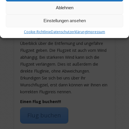
Richtung:
28,67 Grad
Ablehnen
Flugzeit (Hin- & Rückflug):
ca. 23 min
Wir empfehlen:
Langflug
Einstellungen ansehen
Bitte beachten!
Cookie-Richtlinie
Datenschutzerklärung
Impressum
Diese Flugziele sollen Ihnen nur einen kleinen
Überblick über die Entfernung und ungefähre
Flugzeit geben. Die Flugzeit ist auch vom Wind
abhängig. Bei stärkeren Wind kann sich die
Flugzeit verlängern. Dies ist außerdem die
direkte Fluglinie, ohne Abweichungen.
Erkundigen Sie sich bei uns über Ihr
Wunschflugziel, erst dann können wir Ihnen ein
korrekten Flugpreis nennen.
Einen Flug buchen!!!
Flug buchen